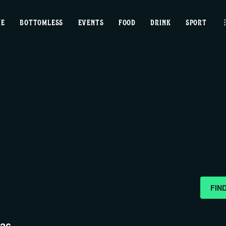
home
ME
BOTTOMLESS
EVENTS
FOOD
DRINK
SPORT
bottomless
events
food
drink
sport
news
FIN
contact us