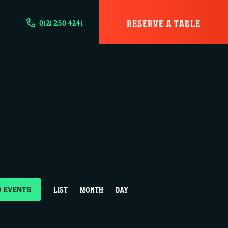
RESERVE A TABLE
0121 250 4241
E
D EVENTS
LIST
MONTH
DAY
v