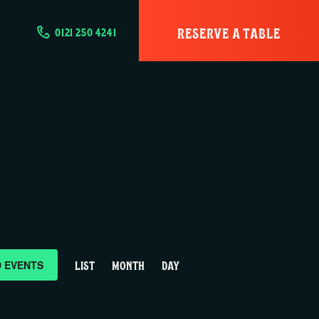
RESERVE A TABLE
0121 250 4241
E
D EVENTS
LIST
MONTH
DAY
v