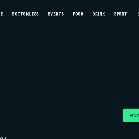
home
ME
BOTTOMLESS
EVENTS
FOOD
DRINK
SPORT
bottomless
events
food
drink
sport
news
FIN
contact us