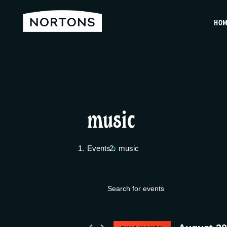
HO
music
Events
music
E
Events
E
v
n
t